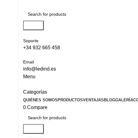
Search
Soporte
+34 932 665 458‬
Email
info@ledind.es
Menu
Categorías
QUIÉNES SOMOS
PRODUCTOS
VENTAJAS
BLOG
GALERÍA
C
0
Compare
Search
ILUMINACION LED