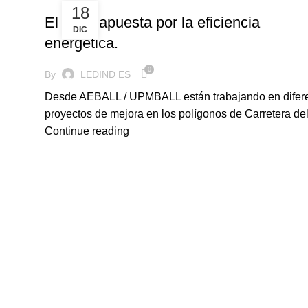
18
El AMB apuesta por la eficiencia
DIC
energética.
0
By
LEDIND ES
Desde AEBALL / UPMBALL están trabajando en difer
proyectos de mejora en los polígonos de Carretera del 
Continue reading