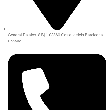
General Palafox, 8 Bj 1 08860 Castelldefels Barcleona
España