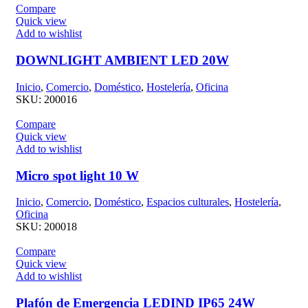
Compare
Quick view
Add to wishlist
DOWNLIGHT AMBIENT LED 20W
Inicio
,
Comercio
,
Doméstico
,
Hostelería
,
Oficina
SKU:
200016
Compare
Quick view
Add to wishlist
Micro spot light 10 W
Inicio
,
Comercio
,
Doméstico
,
Espacios culturales
,
Hostelería
,
Oficina
SKU:
200018
Compare
Quick view
Add to wishlist
Plafón de Emergencia LEDIND IP65 24W