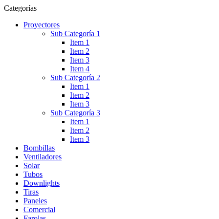
Categorías
Proyectores
Sub Categoría 1
Item 1
Item 2
Item 3
Item 4
Sub Categoría 2
Item 1
Item 2
Item 3
Sub Categoría 3
Item 1
Item 2
Item 3
Bombillas
Ventiladores
Solar
Tubos
Downlights
Tiras
Paneles
Comercial
Farolas