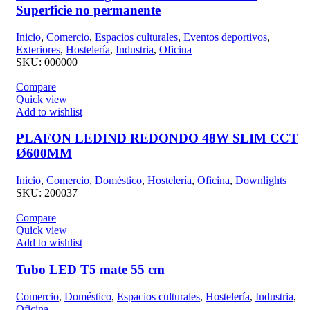
Superficie no permanente
Inicio
,
Comercio
,
Espacios culturales
,
Eventos deportivos
,
Exteriores
,
Hostelería
,
Industria
,
Oficina
SKU:
000000
Compare
Quick view
Add to wishlist
PLAFON LEDIND REDONDO 48W SLIM CCT
Ø600MM
Inicio
,
Comercio
,
Doméstico
,
Hostelería
,
Oficina
,
Downlights
SKU:
200037
Compare
Quick view
Add to wishlist
Tubo LED T5 mate 55 cm
Comercio
,
Doméstico
,
Espacios culturales
,
Hostelería
,
Industria
,
Oficina