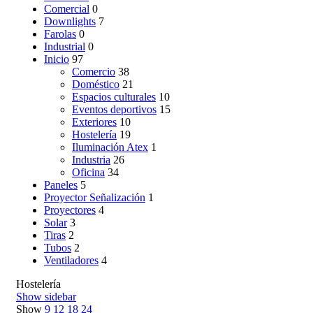
Comercial
0
Downlights
7
Farolas
0
Industrial
0
Inicio
97
Comercio
38
Doméstico
21
Espacios culturales
10
Eventos deportivos
15
Exteriores
10
Hostelería
19
Iluminación Atex
1
Industria
26
Oficina
34
Paneles
5
Proyector Señalización
1
Proyectores
4
Solar
3
Tiras
2
Tubos
2
Ventiladores
4
Hostelería
Show sidebar
Show
9
12
18
24