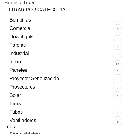
Home
Tiras
FILTRAR POR CATEGORÍA
Bombillas
4
Comercial
0
Downlights
7
Farolas
0
Industrial
0
Inicio
97
Paneles
5
Proyector Señalización
1
Proyectores
4
Solar
3
Tiras
2
Tubos
2
Ventiladores
4
Tiras