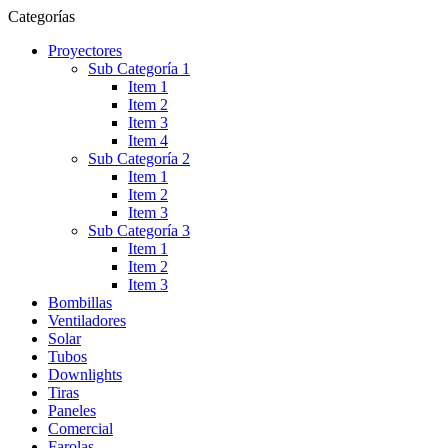
Categorías
Proyectores
Sub Categoría 1
Item 1
Item 2
Item 3
Item 4
Sub Categoría 2
Item 1
Item 2
Item 3
Sub Categoría 3
Item 1
Item 2
Item 3
Bombillas
Ventiladores
Solar
Tubos
Downlights
Tiras
Paneles
Comercial
Farolas