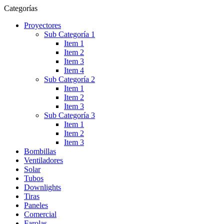
Categorías
Proyectores
Sub Categoría 1
Item 1
Item 2
Item 3
Item 4
Sub Categoría 2
Item 1
Item 2
Item 3
Sub Categoría 3
Item 1
Item 2
Item 3
Bombillas
Ventiladores
Solar
Tubos
Downlights
Tiras
Paneles
Comercial
Farolas