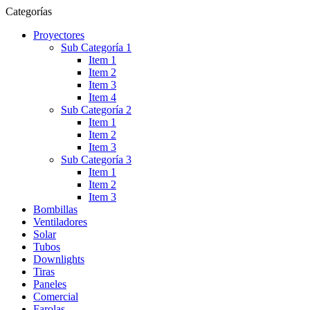
Categorías
Proyectores
Sub Categoría 1
Item 1
Item 2
Item 3
Item 4
Sub Categoría 2
Item 1
Item 2
Item 3
Sub Categoría 3
Item 1
Item 2
Item 3
Bombillas
Ventiladores
Solar
Tubos
Downlights
Tiras
Paneles
Comercial
Farolas