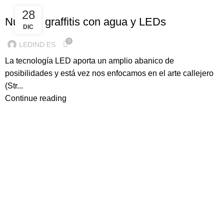
ILUMINACION LED
28
Nuevos graffitis con agua y LEDs
DIC
0
LEDIND ES
La tecnología LED aporta un amplio abanico de
posibilidades y está vez nos enfocamos en el arte callejero
(Str...
Continue reading