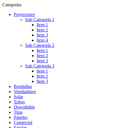
Categorías
Proyectores
Sub Categoría 1
Item 1
Item 2
Item 3
Item 4
Sub Categoría 2
Item 1
Item 2
Item 3
Sub Categoría 3
Item 1
Item 2
Item 3
Bombillas
Ventiladores
Solar
Tubos
Downlights
Tiras
Paneles
Comercial
Farolas