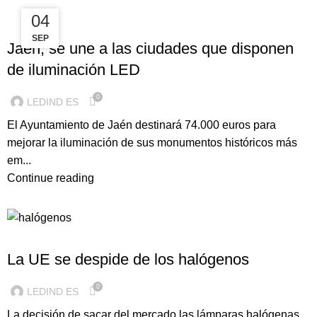
12
04
ILUMINACION LED
MAR
SEP
Jaén, se une a las ciudades que disponen
de iluminación LED
0
LEDIND ES
El Ayuntamiento de Jaén destinará 74.000 euros para
mejorar la iluminación de sus monumentos históricos más
em...
Continue reading
ILUMINACION LED
La UE se despide de los halógenos
0
LEDIND ES
La decisión de sacar del mercado las lámparas halógenas