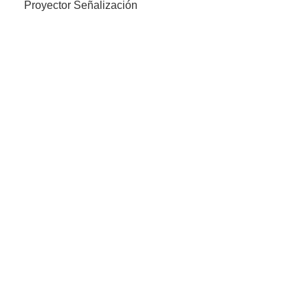
Proyector Señalización
Legales
Política de privacidad
Envíos y devoluciones
Política de cookies
Aviso legal
Ledind
Quiénes Somos
Productos
Ventajas
Blog