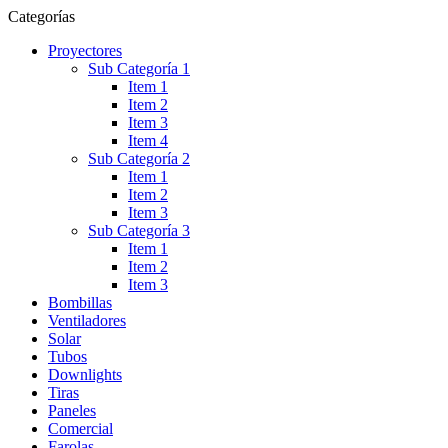
Categorías
Proyectores
Sub Categoría 1
Item 1
Item 2
Item 3
Item 4
Sub Categoría 2
Item 1
Item 2
Item 3
Sub Categoría 3
Item 1
Item 2
Item 3
Bombillas
Ventiladores
Solar
Tubos
Downlights
Tiras
Paneles
Comercial
Farolas