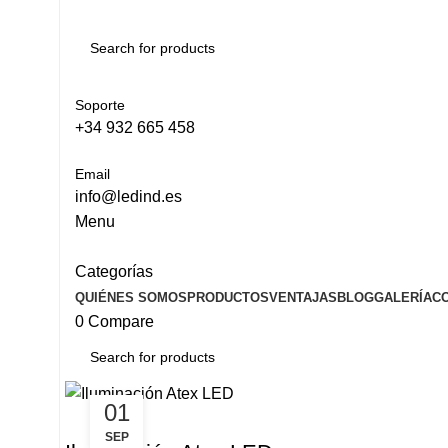
Soporte
+34 932 665 458‬
Email
info@ledind.es
Menu
Categorías
QUIÉNES SOMOS
PRODUCTOS
VENTAJAS
BLOG
GALERÍA
C
0
Compare
01
ILUMINACION LED
SEP