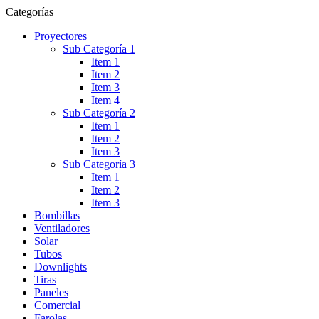
Categorías
Proyectores
Sub Categoría 1
Item 1
Item 2
Item 3
Item 4
Sub Categoría 2
Item 1
Item 2
Item 3
Sub Categoría 3
Item 1
Item 2
Item 3
Bombillas
Ventiladores
Solar
Tubos
Downlights
Tiras
Paneles
Comercial
Farolas