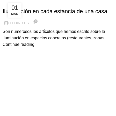
ILUMINACION LED
01
Iluminación en cada estancia de una casa
MAR
0
LEDIND ES
Son numerosos los artículos que hemos escrito sobre la
iluminación en espacios concretos (restaurantes, zonas ...
Continue reading