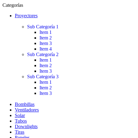
Categorías
Proyectores
Sub Categoría 1
Item 1
Item 2
Item 3
Item 4
Sub Categoría 2
Item 1
Item 2
Item 3
Sub Categoría 3
Item 1
Item 2
Item 3
Bombillas
Ventiladores
Solar
Tubos
Downlights
Tiras
Paneles