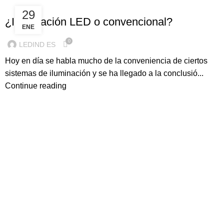
ILUMINACION LED
29
¿Iluminación LED o convencional?
ENE
0
LEDIND ES
Hoy en día se habla mucho de la conveniencia de ciertos
sistemas de iluminación y se ha llegado a la conclusió...
Continue reading