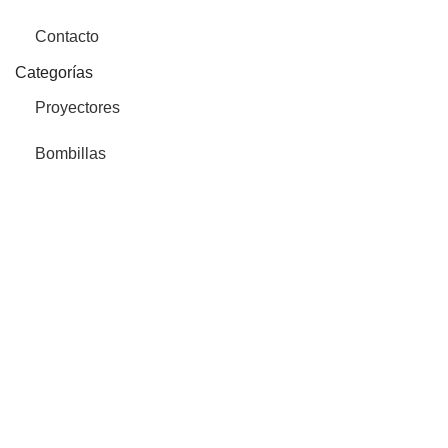
Contacto
Categorías
Proyectores
Bombillas
Ventiladores
Solar
Tubos
Downlights
Tiras
Paneles