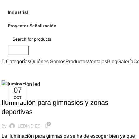
Industrial
Proyector Señalización
Search
Categorías
Quiénes Somos
Productos
Ventajas
Blog
Galería
Co
07
ILUMINACION LED
OCT
Iluminación para gimnasios y zonas
deportivas
0
By
LEDIND ES
La iluminación para gimnasios se ha de escoger bien ya que