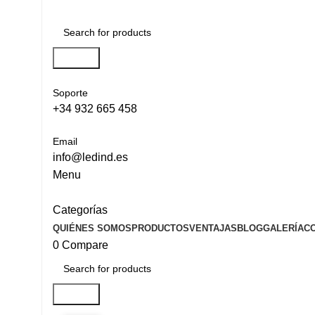
Search
Soporte
+34 932 665 458‬
Email
info@ledind.es
Menu
Categorías
QUIÉNES SOMOS
PRODUCTOS
VENTAJAS
BLOG
GALERÍA
C
0
Compare
Search