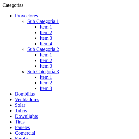
Categorías
Proyectores
Sub Categoría 1
Item 1
Item 2
Item 3
Item 4
Sub Categoría 2
Item 1
Item 2
Item 3
Sub Categoría 3
Item 1
Item 2
Item 3
Bombillas
Ventiladores
Solar
Tubos
Downlights
Tiras
Paneles
Comercial
Farolas