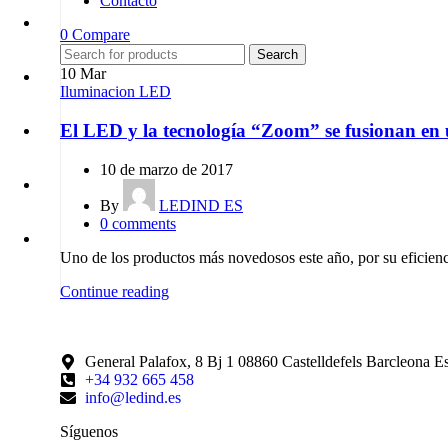
Contacto
0
Compare
Search
10
Mar
Iluminacion LED
El LED y la tecnología “Zoom” se fusionan en 
10 de marzo de 2017
By
LEDIND ES
0
comments
Uno de los productos más novedosos este año, por su eficiencia
Continue reading
General Palafox, 8 Bj 1 08860 Castelldefels Barcleona E
+34 932 665 458‬
info@ledind.es
Síguenos