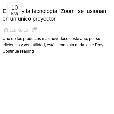
ILUMINACION LED
10
El LED y la tecnología “Zoom” se fusionan
MAR
en un único proyector
0
LEDIND ES
Uno de los productos más novedosos este año, por su
eficiencia y versatilidad, está siendo sin duda, este Proy...
Continue reading