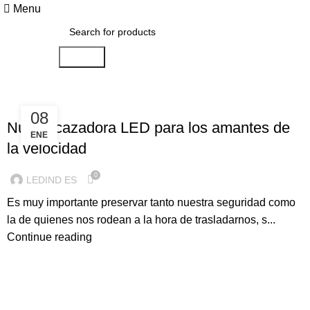
Menu
Search
ILUMINACION LED
08
Nueva cazadora LED para los amantes de
ENE
la velocidad
0
LEDIND ES
Es muy importante preservar tanto nuestra seguridad como
la de quienes nos rodean a la hora de trasladarnos, s...
Continue reading