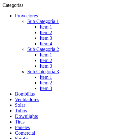
Categorías
Proyectores
Sub Categoría 1
Item 1
Item 2
Item 3
Item 4
Sub Categoría 2
Item 1
Item 2
Item 3
Sub Categoría 3
Item 1
Item 2
Item 3
Bombillas
Ventiladores
Solar
Tubos
Downlights
Tiras
Paneles
Comercial
Farolas