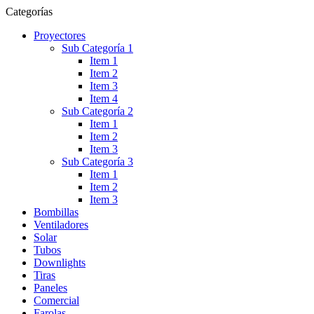
Categorías
Proyectores
Sub Categoría 1
Item 1
Item 2
Item 3
Item 4
Sub Categoría 2
Item 1
Item 2
Item 3
Sub Categoría 3
Item 1
Item 2
Item 3
Bombillas
Ventiladores
Solar
Tubos
Downlights
Tiras
Paneles
Comercial
Farolas