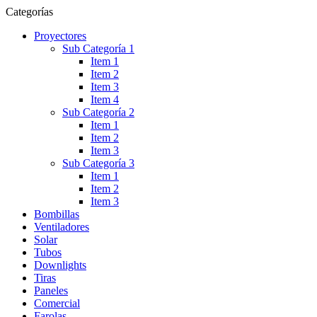
Categorías
Proyectores
Sub Categoría 1
Item 1
Item 2
Item 3
Item 4
Sub Categoría 2
Item 1
Item 2
Item 3
Sub Categoría 3
Item 1
Item 2
Item 3
Bombillas
Ventiladores
Solar
Tubos
Downlights
Tiras
Paneles
Comercial
Farolas