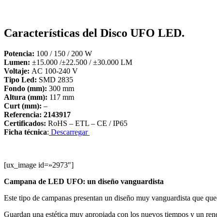
Características del Disco UFO LED.
Potencia:
100 / 150 / 200 W
Lumen:
±15.000 /±22.500 / ±30.000 LM
Voltaje:
AC 100-240 V
Tipo Led:
SMD 2835
Fondo (mm):
300 mm
Altura (mm):
117 mm
Curt (mm):
–
Referencia: 2143917
Certificados:
RoHS – ETL – CE / IP65
Ficha técnica
:
Descarregar
[ux_image id=»2973″]
Campana de LED UFO: un diseño vanguardista
Este tipo de campanas presentan un diseño muy vanguardista que qued
Guardan una estética muy apropiada con los nuevos tiempos y un ren