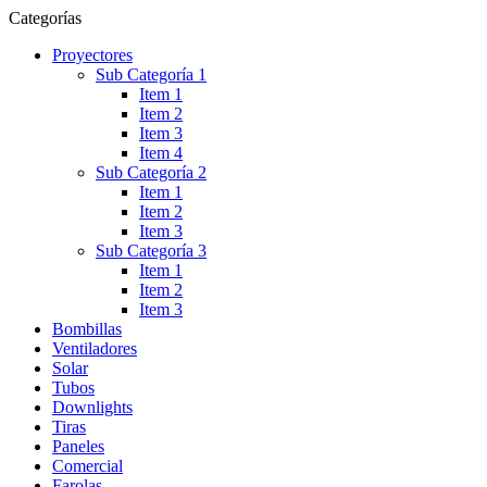
Categorías
Proyectores
Sub Categoría 1
Item 1
Item 2
Item 3
Item 4
Sub Categoría 2
Item 1
Item 2
Item 3
Sub Categoría 3
Item 1
Item 2
Item 3
Bombillas
Ventiladores
Solar
Tubos
Downlights
Tiras
Paneles
Comercial
Farolas