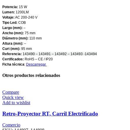
Potencia:
15 W
Lumen:
1200LM
Voltaje:
AC 200-240 V
Tipo Led:
COB
Largo (mm):
–
Ancho (mm):
75 mm
Diámetro (mm):
110 mm
Altura (mm):
–
Curt (mm):
95 mm
Referencia:
143490 – 143491 – 143492 – 143493 -143494
Certificados:
RoHS – CE / IP20
Ficha técnica
:
Descarregar
Otros productos relacionados
Compare
Quick view
Add to wishlist
Retro-Proyector RT, Carril Electrificado
Comercio