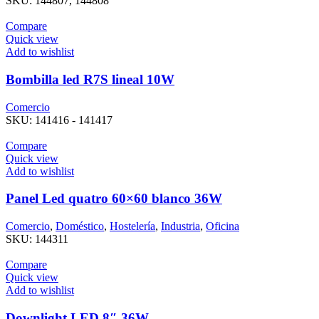
SKU:
144807, 144808
Compare
Quick view
Add to wishlist
Bombilla led R7S lineal 10W
Comercio
SKU:
141416 - 141417
Compare
Quick view
Add to wishlist
Panel Led quatro 60×60 blanco 36W
Comercio
,
Doméstico
,
Hostelería
,
Industria
,
Oficina
SKU:
144311
Compare
Quick view
Add to wishlist
Downlight LED 8″ 36W