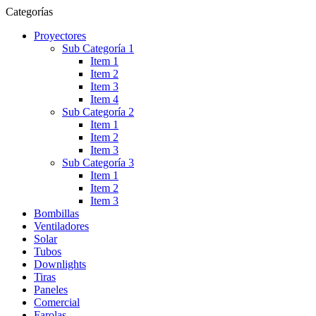
Categorías
Proyectores
Sub Categoría 1
Item 1
Item 2
Item 3
Item 4
Sub Categoría 2
Item 1
Item 2
Item 3
Sub Categoría 3
Item 1
Item 2
Item 3
Bombillas
Ventiladores
Solar
Tubos
Downlights
Tiras
Paneles
Comercial
Farolas