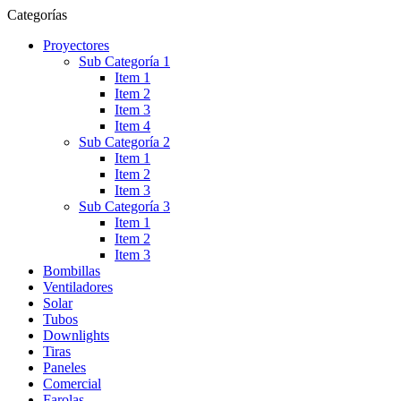
Categorías
Proyectores
Sub Categoría 1
Item 1
Item 2
Item 3
Item 4
Sub Categoría 2
Item 1
Item 2
Item 3
Sub Categoría 3
Item 1
Item 2
Item 3
Bombillas
Ventiladores
Solar
Tubos
Downlights
Tiras
Paneles
Comercial
Farolas