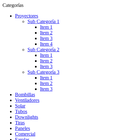
Categorías
Proyectores
Sub Categoría 1
Item 1
Item 2
Item 3
Item 4
Sub Categoría 2
Item 1
Item 2
Item 3
Sub Categoría 3
Item 1
Item 2
Item 3
Bombillas
Ventiladores
Solar
Tubos
Downlights
Tiras
Paneles
Comercial
Farolas