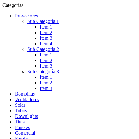
Categorías
Proyectores
Sub Categoría 1
Item 1
Item 2
Item 3
Item 4
Sub Categoría 2
Item 1
Item 2
Item 3
Sub Categoría 3
Item 1
Item 2
Item 3
Bombillas
Ventiladores
Solar
Tubos
Downlights
Tiras
Paneles
Comercial
Farolas