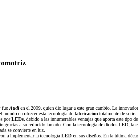
tomotriz
 fue
Audi
en el 2009, quien dio lugar a este gran cambio. La innovador
del mundo en ofrecer esta tecnología de
fabricación
totalmente de serie.
s por
LEDs
, debido a las innumerables ventajas que aporta este tipo d
io gracias a su reducido tamaño. Con la tecnología de diodos LED, la 
ada se convierte en luz.
ron a implementar la tecnología
LED
en sus diseños. En la última déca