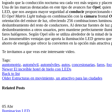
logrado que la conducción nocturna sea cada vez más segura y placen
Una de las marcas destacadas en este tipo de avances fue
Opel
, quien
LED, que nos asegura mayor seguridad al
conducir
proporcionando u
El
Opel Matrix Light
trabaja en combinación con la
cámara
frontal
O
orientación del emisor de luz, ofreciendo 256 combinaciones luminosa
deslumbramiento del resto de conductores. Al detectar fuentes de luz p
deslumbramientos a otros usuarios, pero mantiene perfectamente ilumi
faros halógenos. Según Opel sólo se utiliza alrededor de la mitad de 
Las innumerables ventajas que aporta la iluminación LED genera que ca
ahorro de energía que ofrece la convierten en la opción más atractiva 
Te invitamos a que veas este interesante video.
Tags:
auntomotriz
,
automóvil
,
automóviles
,
autos
,
concesionarias
,
faros
,
foc
Newer
El increíble hotel de hielo con LEDs
Back to list
Older
Estructuras en movimiento, un atractivo para las ciudades
Related Posts
05
Abr
Iluminacion LED