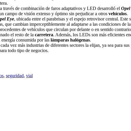
tera.
 a través de combinación de faros adaptativos y LED desarrolló el
Opel
n campo de visión extenso y óptimo sin perjudicar a otros
vehículos
.
pel Eye
, ubicada entre el parabrisas y el espejo retrovisor central. Este
s, que cambian imperceptiblemente al adaptarse a las condiciones de l
rocedentes de vehículos que circulan por delante o en sentido contrario,
nado el resto de la
carretera
. Además, los LEDs son más eficientes en
la energía consumida por las
lámparas halógenas
.
da vez más industrias de diferentes sectores la elijan, ya sea para sus 
para todo tipo de negocios.
os
,
seguridad
,
vial