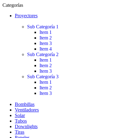
Categorías
Proyectores
Sub Categoría 1
Item 1
Item 2
Item 3
Item 4
Sub Categoría 2
Item 1
Item 2
Item 3
Sub Categoría 3
Item 1
Item 2
Item 3
Bombillas
Ventiladores
Solar
Tubos
Downlights
Tiras
Paneles