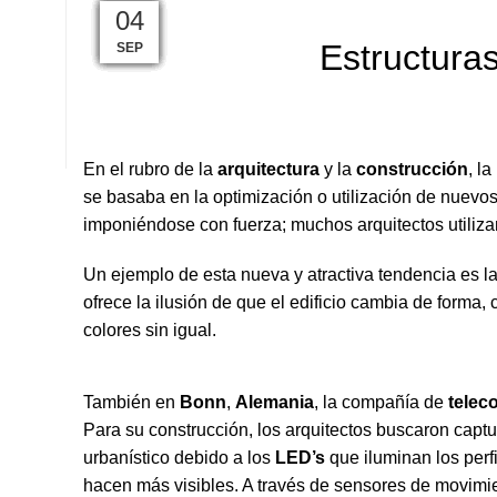
24
01
27
14
07
19
18
18
29
21
22
04
Estructuras
MAR
ABR
MAY
MAY
MAY
ENE
ENE
ENE
OCT
FEB
FEB
SEP
En el rubro de la
arquitectura
y la
construcción
, la
se basaba en la optimización o utilización de nuevo
imponiéndose con fuerza; muchos arquitectos utilizan
Un ejemplo de esta nueva y atractiva tendencia es l
ofrece la ilusión de que el edificio cambia de forma,
colores sin igual.
También en
Bonn
,
Alemania
, la compañía de
telec
Para su construcción, los arquitectos buscaron captur
urbanístico debido a los
LED’s
que iluminan los perf
hacen más visibles. A través de sensores de movimie