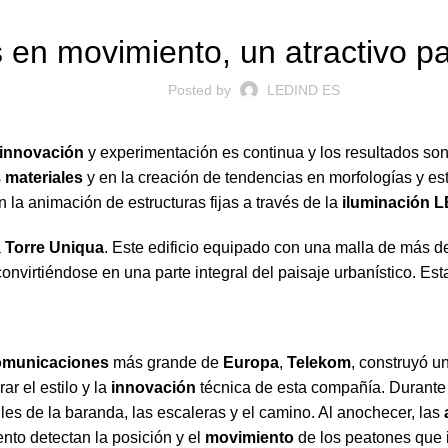
 en movimiento, un atractivo p
Posted by
LEDIND ES
innovación
y experimentación es continua y los resultados so
s
materiales
y en la creación de tendencias en morfologías y es
 la animación de estructuras fijas a través de la
iluminación 
a
Torre Uniqua
. Este edificio equipado con una malla de más 
 convirtiéndose en una parte integral del paisaje urbanístico. Es
omunicaciones
más grande de
Europa
,
Telekom
, construyó u
ar el estilo y la
innovación
técnica de esta compañía. Durante 
iles de la baranda, las escaleras y el camino. Al anochecer, las
nto detectan la posición y el
movimiento
de los peatones que i