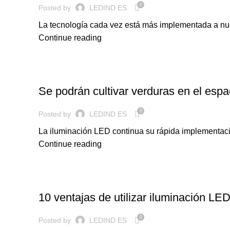
0
Posted by
LEDIND ES
La tecnología cada vez está más implementada a nues
Continue reading
ILUMINACION LED
Se podrán cultivar verduras en el espa
0
Posted by
LEDIND ES
La iluminación LED continua su rápida implementación
Continue reading
ILUMINACION LED
10 ventajas de utilizar iluminación LE
0
Posted by
LEDIND ES