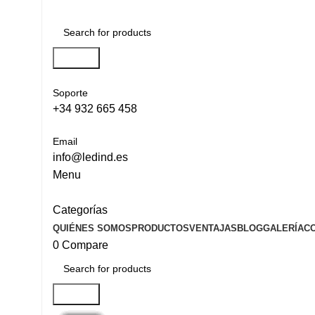
Search
Soporte
+34 932 665 458‬
Email
info@ledind.es
Menu
Categorías
QUIÉNES SOMOS
PRODUCTOS
VENTAJAS
BLOG
GALERÍA
C
0
Compare
Search