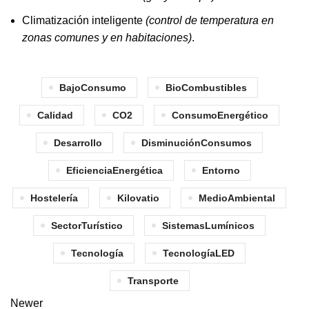
Climatización inteligente
(control de temperatura en
zonas comunes y en habitaciones)
.
BajoConsumo
BioCombustibles
Calidad
CO2
ConsumoEnergético
Desarrollo
DisminuciónConsumos
EficienciaEnergética
Entorno
Hostelería
Kilovatio
MedioAmbiental
SectorTurístico
SistemasLumínicos
Tecnología
TecnologíaLED
Transporte
Newer