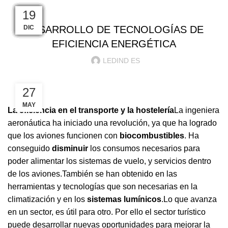
ILUMINACION LED
06
14
07
19
12
18
21
04
01
31
28
19
MAR
MAR
ABR
MAY
MAY
JUN
ENE
ENE
FEB
SEP
DIC
DIC
DESARROLLO DE TECNOLOGÍAS DE
EFICIENCIA ENERGÉTICA
LEDIND ES
27
MAY
La eficiencia en el transporte y la hostelería
La ingeniera
aeronáutica ha iniciado una revolución, ya que ha logrado
que los aviones funcionen con
biocombustibles
. Ha
conseguido
disminuir
los consumos necesarios para
poder alimentar los sistemas de vuelo, y servicios dentro
de los aviones.También se han obtenido en las
herramientas y tecnologías que son necesarias en la
climatización y en los
sistemas lumínicos
.Lo que avanza
en un sector, es útil para otro. Por ello el sector turístico
puede desarrollar nuevas oportunidades para mejorar la