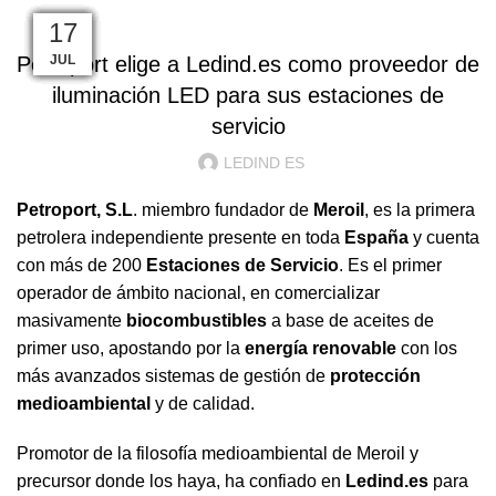
ILUMINACION LED
22
23
25
28
07
02
24
24
01
24
17
11
Petroport elige a Ledind.es como proveedor de
AGO
ABR
NOV
MAY
JUN
ENE
ENE
FEB
FEB
JUL
DIC
DIC
iluminación LED para sus estaciones de
servicio
LEDIND ES
Petroport, S.L
. miembro fundador de
Meroil
, es la primera
petrolera independiente presente en toda
España
y cuenta
con más de 200
Estaciones de Servicio
. Es el primer
operador de ámbito nacional, en comercializar
masivamente
biocombustibles
a base de aceites de
primer uso, apostando por la
energía renovable
con los
más avanzados sistemas de gestión de
protección
medioambiental
y de calidad.
Promotor de la filosofía medioambiental de Meroil y
precursor donde los haya, ha confiado en
Ledind.es
para