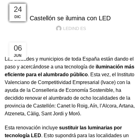
ILUMINACION LED
20
12
04
23
07
04
07
01
24
01
24
11
ABR
ABR
NOV
MAY
OCT
ENE
ENE
SEP
FEB
JUL
JUL
DIC
Castellón se ilumina con LED
LEDIND ES
06
JUN
Las ciudades y municipios de toda España están dando el
paso y acercándose a una tecnología de
iluminación más
eficiente para el alumbrado público
. Esta vez, el Instituto
Valenciano de Competitividad Empresarial (Ivace) con la
ayuda de la Conselleria de Economía Sostenible, ha
decidido renovar el alumbrado de ocho localidades de la
provincia de Castellón: Canet lo Roig, Aín, l’Alcora, Artana,
Atzeneta, Càlig, Sant Jordi y Moró.
Esta renovación incluye
sustituir las luminarias por
tecnología LED
. Esto supondrá para las localidades un