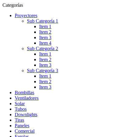
Categorías
Proyectores
Sub Categoría 1
Item 1
Item 2
Item 3
Item 4
Sub Categoría 2
Item 1
Item 2
Item 3
Sub Categoría 3
Item 1
Item 2
Item 3
Bombillas
Ventiladores
Solar
Tubos
Downlights
Tiras
Paneles
Comercial
Farolas