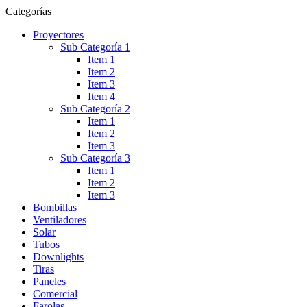
Categorías
Proyectores
Sub Categoría 1
Item 1
Item 2
Item 3
Item 4
Sub Categoría 2
Item 1
Item 2
Item 3
Sub Categoría 3
Item 1
Item 2
Item 3
Bombillas
Ventiladores
Solar
Tubos
Downlights
Tiras
Paneles
Comercial
Farolas