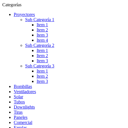
Categorías
Proyectores
Sub Categoría 1
Item 1
Item 2
Item 3
Item 4
Sub Categoría 2
Item 1
Item 2
Item 3
Sub Categoría 3
Item 1
Item 2
Item 3
Bombillas
Ventiladores
Solar
Tubos
Downlights
Tiras
Paneles
Comercial
Farolas