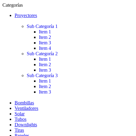
Categorías
Proyectores
Sub Categoría 1
Item 1
Item 2
Item 3
Item 4
Sub Categoría 2
Item 1
Item 2
Item 3
Sub Categoría 3
Item 1
Item 2
Item 3
Bombillas
Ventiladores
Solar
Tubos
Downlights
Tiras
Paneles