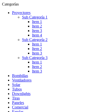
Categorías
Proyectores
Sub Categoría 1
Item 1
Item 2
Item 3
Item 4
Sub Categoría 2
Item 1
Item 2
Item 3
Sub Categoría 3
Item 1
Item 2
Item 3
Bombillas
Ventiladores
Solar
Tubos
Downlights
Tiras
Paneles
Comercial
Farolas