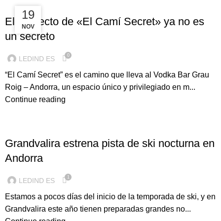
ILUMINACION LED
02
19
El proyecto de «El Camí Secret» ya no es
NOV
DIC
un secreto
0
LEDIND ES
“El Camí Secret” es el camino que lleva al Vodka Bar Grau
Roig – Andorra, un espacio único y privilegiado en m...
Continue reading
ILUMINACION LED
Grandvalira estrena pista de ski nocturna en
Andorra
1
LEDIND ES
Estamos a pocos días del inicio de la temporada de ski, y en
Grandvalira este año tienen preparadas grandes no...