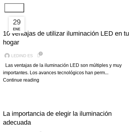
Search
18
29
ILUMINACION LED
ENE
FEB
10 ventajas de utilizar iluminación LED en tu
hogar
0
LEDIND ES
Las ventajas de la iluminación LED son múltiples y muy
importantes. Los avances tecnológicos han perm...
Continue reading
ILUMINACION LED
La importancia de elegir la iluminación
adecuada