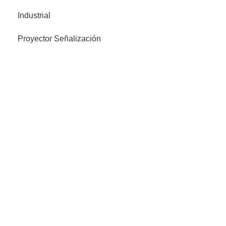
Industrial
Proyector Señalización
Legales
Política de privacidad
Envíos y devoluciones
Política de cookies
Aviso legal
Ledind
Quiénes Somos
Productos