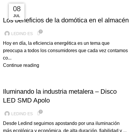
05
12
16
08
ILUMINACION LED
ABR
ABR
JUN
JUL
Los beneficios de la domótica en el almacén
0
LEDIND ES
Hoy en día, la eficiencia energética es un tema que
preocupa a todos los consumidores que cada vez contamos
co...
Continue reading
ILUMINACION LED
Iluminando la industria metalera – Disco
LED SMD Apolo
0
LEDIND ES
Desde Ledind seguimos apostando por una iluminación
más ecológica y económica, de alta duración, fiabilidad y ...