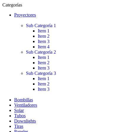
Categorías
Proyectores
Sub Categoría 1
Item 1
Item 2
Item 3
Item 4
Sub Categoría 2
Item 1
Item 2
Item 3
Sub Categoría 3
Item 1
Item 2
Item 3
Bombillas
Ventiladores
Solar
Tubos
Downlights
Tiras
Paneles