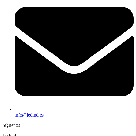
info@ledind.es
Síguenos
Ledind