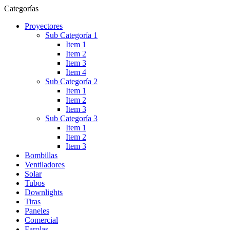
Categorías
Proyectores
Sub Categoría 1
Item 1
Item 2
Item 3
Item 4
Sub Categoría 2
Item 1
Item 2
Item 3
Sub Categoría 3
Item 1
Item 2
Item 3
Bombillas
Ventiladores
Solar
Tubos
Downlights
Tiras
Paneles
Comercial
Farolas