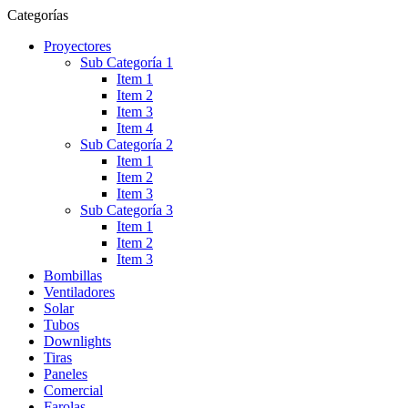
Categorías
Proyectores
Sub Categoría 1
Item 1
Item 2
Item 3
Item 4
Sub Categoría 2
Item 1
Item 2
Item 3
Sub Categoría 3
Item 1
Item 2
Item 3
Bombillas
Ventiladores
Solar
Tubos
Downlights
Tiras
Paneles
Comercial
Farolas