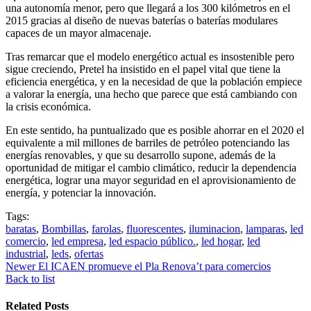
una autonomía menor, pero que llegará a los 300 kilómetros en el
2015 gracias al diseño de nuevas baterías o baterías modulares
capaces de un mayor almacenaje.
Tras remarcar que el modelo energético actual es insostenible pero
sigue creciendo, Pretel ha insistido en el papel vital que tiene la
eficiencia energética, y en la necesidad de que la población empiece
a valorar la energía, una hecho que parece que está cambiando con
la crisis económica.
En este sentido, ha puntualizado que es posible ahorrar en el 2020 el
equivalente a mil millones de barriles de petróleo potenciando las
energías renovables, y que su desarrollo supone, además de la
oportunidad de mitigar el cambio climático, reducir la dependencia
energética, lograr una mayor seguridad en el aprovisionamiento de
energía, y potenciar la innovación.
Tags:
baratas
,
Bombillas
,
farolas
,
fluorescentes
,
iluminacion
,
lamparas
,
led
comercio
,
led empresa
,
led espacio público.
,
led hogar
,
led
industrial
,
leds
,
ofertas
Newer
El ICAEN promueve el Pla Renova’t para comercios
Back to list
Related Posts