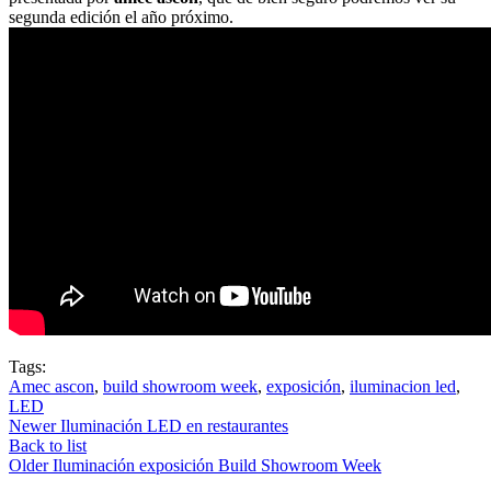
segunda edición el año próximo.
Tags:
Amec ascon
,
build showroom week
,
exposición
,
iluminacion led
,
LED
Newer
Iluminación LED en restaurantes
Back to list
Older
Iluminación exposición Build Showroom Week