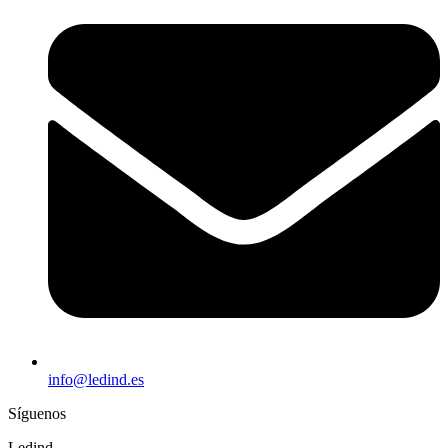
info@ledind.es
Síguenos
Ledind